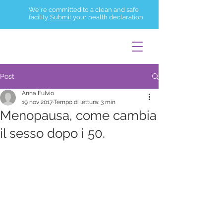
We're committed to a clean and safe
facility.
Submit
your health declaration
Post
Anna Fulvio
19 nov 2017
Tempo di lettura: 3 min
Menopausa, come cambia
il sesso dopo i 50.