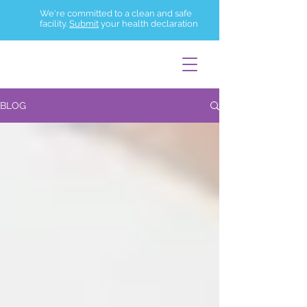
We're committed to a clean and safe
facility.
Submit
your health declaration
BLOG