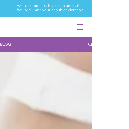
We're committed to a clean and safe
facility.
Submit
your health declaration
BLOG