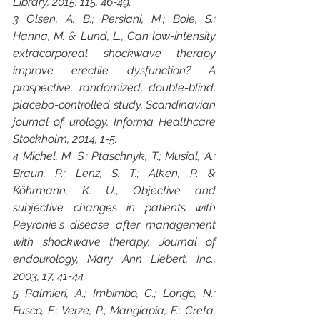
Library, 2015, 115, 46-49.
3 Olsen, A. B.; Persiani, M.; Boie, S.; 
Hanna, M. & Lund, L., Can low-intensity 
extracorporeal shockwave therapy 
improve erectile dysfunction? A 
prospective, randomized, double-blind, 
placebo-controlled study, Scandinavian 
journal of urology, Informa Healthcare 
Stockholm, 2014, 1-5.
4 Michel, M. S.; Ptaschnyk, T.; Musial, A.; 
Braun, P.; Lenz, S. T.; Alken, P. & 
Köhrmann, K. U., Objective and 
subjective changes in patients with 
Peyronie‘s disease after management 
with shockwave therapy, Journal of 
endourology, Mary Ann Liebert, Inc., 
2003, 17, 41-44.
5 Palmieri, A.; Imbimbo, C.; Longo, N.; 
Fusco, F.; Verze, P.; Mangiapia, F.; Creta, 