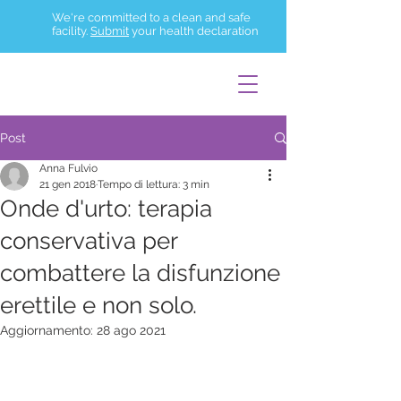
We're committed to a clean and safe
facility.
Submit
your health declaration
Post
Anna Fulvio
21 gen 2018
Tempo di lettura: 3 min
Onde d'urto: terapia
conservativa per
combattere la disfunzione
erettile e non solo.
Aggiornamento:
28 ago 2021