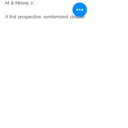
M. & Mirone, V.,
A first prospective, randomized, double-
blind, placebo-controlled clinical trial 
evaluating extracorporeal shock wave 
therapy for the treatment of Peyronie‘s 
disease. European Urology, Elsevier, 
2009, 56(2), 363-370
6 Vahdatpour, B.; Alizadeh, F.; 
Moayednia, A.; Emadi, M.; Khorami, M. 
H. & Haghdani, S., Efficacy of 
Extracorporeal Shock Wave Therapy for 
the Treatment of Chronic Pelvic Pain 
Syndrome: A Randomized, Controlled 
Trial, ISRN urology, Hindawi Publishing 
Corporation, 2013, 2013, 1-6.
7 Zimmermann, R.; Cumpanas, A.; 
Miclea, F. & Janetschek, Gü., 
Extracorporeal shock wave therapy for 