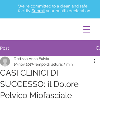
We're committed to a clean and safe
facility.
Submit
your health declaration
Post
Dott.ssa Anna Fulvio
19 nov 2017
Tempo di lettura: 3 min
CASI CLINICI DI
SUCCESSO: il Dolore
Pelvico Miofasciale