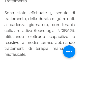
Trattamento
Sono state effettuate 5 sedute di 
trattamento, della durata di 30 minuti, 
a cadenza giornaliera, con terapia 
cellulare attiva (tecnologia INDIBA®), 
utilizzando elettrodo capacitivo e 
resistivo a media termia, abbinando 
trattamenti di terapia manuale e 
miofasicale.
Risultati
Per la valutazione dell'outcome è 
stato scelto il Pelvic Girdle 
Questionnaire (PGQ), reputato il test 
più adeguato nonostante non si fosse 
in presenza di un PGP Pregnancy-
related. Il punteggio PGQ al momento 