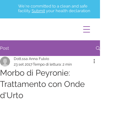
We're committed to a clean and safe
facility.
Submit
your health declaration
Post
Dott.ssa Anna Fulvio
23 set 2017
Tempo di lettura: 2 min
Morbo di Peyronie:
Trattamento con Onde
d'Urto