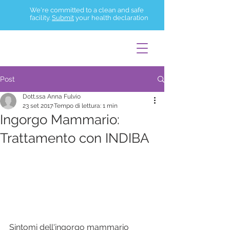
We're committed to a clean and safe
facility.
Submit
your health declaration
Post
Dott.ssa Anna Fulvio
23 set 2017
Tempo di lettura: 1 min
Ingorgo Mammario:
Trattamento con INDIBA
Sintomi dell'ingorgo mammario